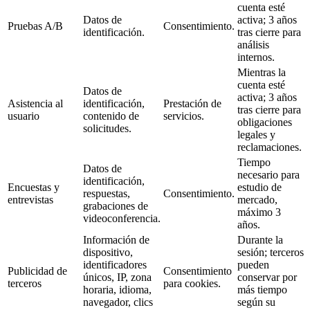
cuenta esté
Datos de
activa; 3 años
Pruebas A/B
Consentimiento.
identificación.
tras cierre para
análisis
internos.
Mientras la
cuenta esté
Datos de
activa; 3 años
Asistencia al
identificación,
Prestación de
tras cierre para
usuario
contenido de
servicios.
obligaciones
solicitudes.
legales y
reclamaciones.
Tiempo
Datos de
necesario para
identificación,
Encuestas y
estudio de
respuestas,
Consentimiento.
entrevistas
mercado,
grabaciones de
máximo 3
videoconferencia.
años.
Información de
Durante la
dispositivo,
sesión; terceros
identificadores
pueden
Publicidad de
Consentimiento
únicos, IP, zona
conservar por
terceros
para cookies.
horaria, idioma,
más tiempo
navegador, clics
según su