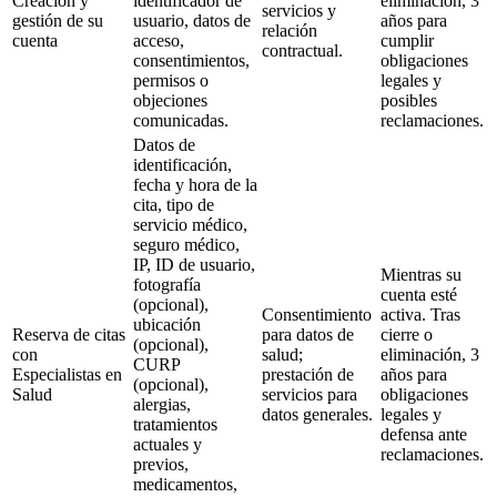
Creación y
identificador de
eliminación, 3
servicios y
gestión de su
usuario, datos de
años para
relación
cuenta
acceso,
cumplir
contractual.
consentimientos,
obligaciones
permisos o
legales y
objeciones
posibles
comunicadas.
reclamaciones.
Datos de
identificación,
fecha y hora de la
cita, tipo de
servicio médico,
seguro médico,
IP, ID de usuario,
Mientras su
fotografía
cuenta esté
(opcional),
Consentimiento
activa. Tras
ubicación
Reserva de citas
para datos de
cierre o
(opcional),
con
salud;
eliminación, 3
CURP
Especialistas en
prestación de
años para
(opcional),
Salud
servicios para
obligaciones
alergias,
datos generales.
legales y
tratamientos
defensa ante
actuales y
reclamaciones.
previos,
medicamentos,