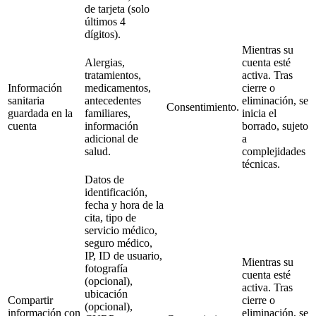
de tarjeta (solo
últimos 4
dígitos).
Mientras su
Alergias,
cuenta esté
tratamientos,
activa. Tras
Información
medicamentos,
cierre o
sanitaria
antecedentes
eliminación, se
Consentimiento.
guardada en la
familiares,
inicia el
cuenta
información
borrado, sujeto
adicional de
a
salud.
complejidades
técnicas.
Datos de
identificación,
fecha y hora de la
cita, tipo de
servicio médico,
seguro médico,
IP, ID de usuario,
Mientras su
fotografía
cuenta esté
(opcional),
activa. Tras
ubicación
Compartir
cierre o
(opcional),
información con
eliminación, se